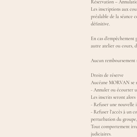
Réservation – Annulati
Les inscriptions aux cour
préalable de la séance c
définitive.
En cas d’empêchement po
autre atelier ou cours, d
Aucun remboursement ni 
Droits de réserve
Aucéane MORVAN se rés
- Annuler ou écourter u
Les inscrits seront alor
- Refuser une nouvelle i
- Refuser l’accès à un 
perturbation du groupe,
Tout comportement irres
judiciaires.