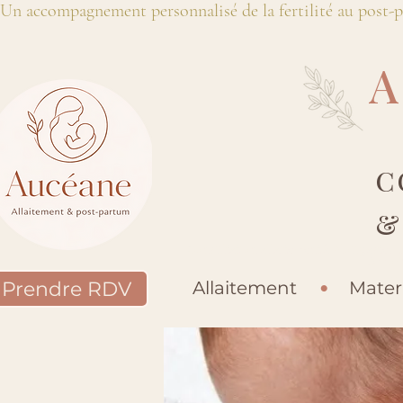
Un accompagnement personnalisé de la fertilité au post-
C
&
Consultation allaitement à Plougastel-D
Accomp
D
Prendre RDV
Allaitement
•
Mater