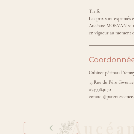
Tarifs
Les prix sont exprimés 
Aucéane MORVAN se réser
Coordonné
Cabinet périnatal Yema
33 Rue du Père Gwenael
0749984050
contact@parentescence
Aucéa