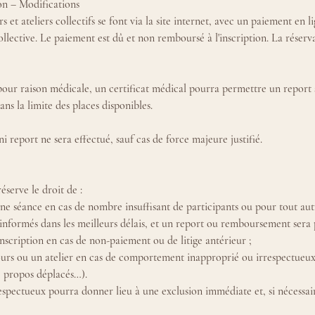
on – Modifications
s et ateliers collectifs se font via la site internet, avec un paiement en l
ollective. Le paiement est dû et non remboursé à l'inscription. La réserv
ur raison médicale, un certificat médical pourra permettre un report s
ans la limite des places disponibles.
report ne sera effectué, sauf cas de force majeure justifié.
erve le droit de :
ne séance en cas de nombre insuffisant de participants ou pour tout autr
s informés dans les meilleurs délais, et un report ou remboursement sera
nscription en cas de non-paiement ou de litige antérieur ;
cours ou un atelier en cas de comportement inapproprié ou irrespectueux 
 propos déplacés…).
pectueux pourra donner lieu à une exclusion immédiate et, si nécessair