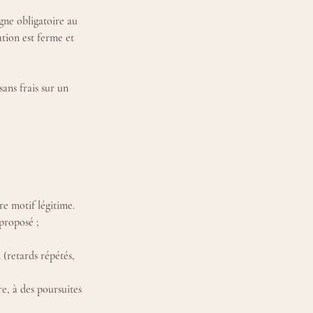
igne obligatoire au
ation est ferme et
ans frais sur un
e motif légitime.
 proposé ;
(retards répétés,
e, à des poursuites