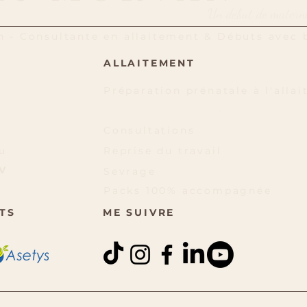
Un début de maternit
zh
-
Consultante en allaitement &
Débuts avec
ALLAITEMENT
Préparation prénatale à l'alla
Préparation tire-allaitement
Consultations
u
Reprise du travail
V
Sevrage
Packs 100% accompagnée
TS
ME SUIVRE