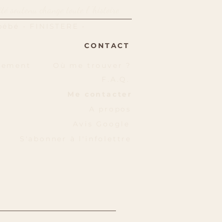
é soutenu change toute l 'histoire
 bébé
- FINISTERE -
CONTACT
itement
Où me trouver ?
F.A.Q.
Me contacter
A propos
Avis Google
S'abonner à l'infolettre