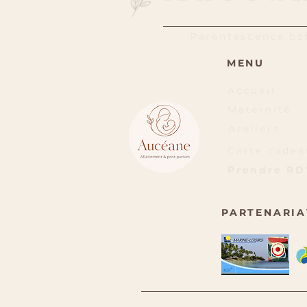
Parentescence.b
MENU
Accueil
Maternité
Ateliers
Carte cadea
Prendre RD
PARTENARIA